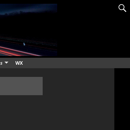
es
WX